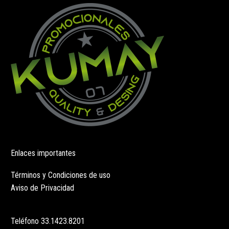
pueden
pueden
elegir
elegir
en
en
la
la
página
página
de
de
producto
producto
Enlaces importantes
Términos y Condiciones de uso
Aviso de Privacidad
Teléfono
33.1423.8201