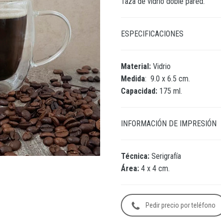
Taza de vidrio doble pared.
ESPECIFICACIONES
Material:
Vidrio
Medida
:
9.0 x 6.5 cm.
Capacidad:
175 ml.
INFORMACIÓN DE IMPRESIÓN
Técnica:
Serigrafía
Área:
4 x 4 cm.
Pedir precio por teléfono