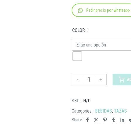
Pedir precio por whatsapp
COLOR
Elige una opción
HO
-
+
A
029
TAZA
LUWAK
SKU:
N/D
cantidad
Categories:
BEBIDAS
,
TAZAS
Share: