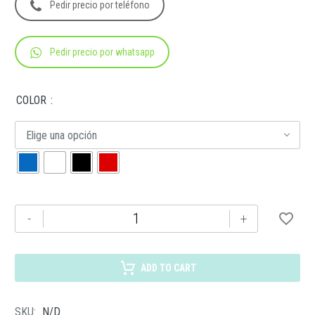
Pedir precio por teléfono
Pedir precio por whatsapp
COLOR
Elige una opción
HM-
-
+
029
HIELERA
NIKKO.
ADD TO CART
cantidad
SKU:
N/D