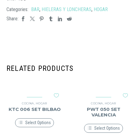
Categories:
BAR
,
HIELERAS Y LONCHERAS
,
HOGAR
Share:
RELATED PRODUCTS
COCINA
,
HOGAR
COCINA
,
HOGAR
KTC 006 SET BILBAO
PWT 050 SET
VALENCIA
Select Options
Select Options
Este
producto
Este