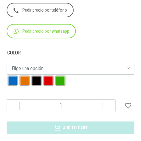
Pedir precio por teléfono
Pedir precio por whatsapp
COLOR
Elige una opción
HL
-
+
2023
LIBRETA
BAIONA
ADD TO CART
cantidad