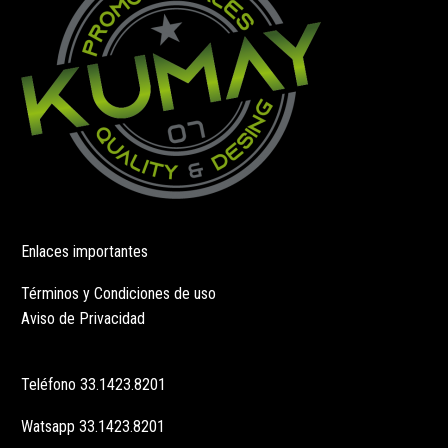
la
la
página
página
de
de
producto
producto
Enlaces importantes
Términos y Condiciones de uso
Aviso de Privacidad
Teléfono
33.1423.8201
Watsapp
33.1423.8201