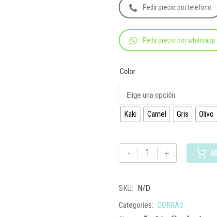
Pedir precio por teléfono
Pedir precio por whatsapp
Color
Elige una opción
Kaki
Camel
Gris
Olivo
GORRA
-
+
A
ARIZONA
cantidad
SKU:
N/D
Categories:
GORRAS