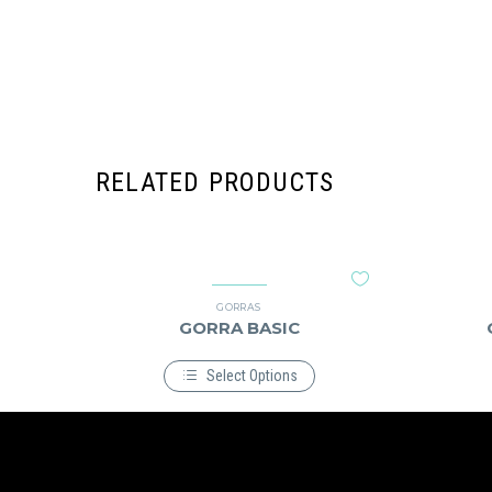
RELATED PRODUCTS
GORRAS
GORRA BASIC
Select Options
Este
producto
tiene
múltiples
variantes.
Las