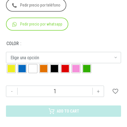
Pedir precio por teléfono
Pedir precio por whatsapp
COLOR
Elige una opción
CP
-
+
05
GEL
BORA
ADD TO CART
cantidad