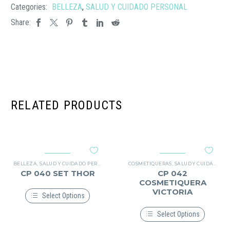
Categories:
BELLEZA
,
SALUD Y CUIDADO PERSONAL
Share:
RELATED PRODUCTS
BELLEZA
,
SALUD Y CUIDADO PERSONAL
COSMETIQUERAS
,
SALUD Y CUIDADO PERSONAL
CP 040 SET THOR
CP 042
COSMETIQUERA
VICTORIA
Select Options
Este
producto
Select Options
tiene
Este