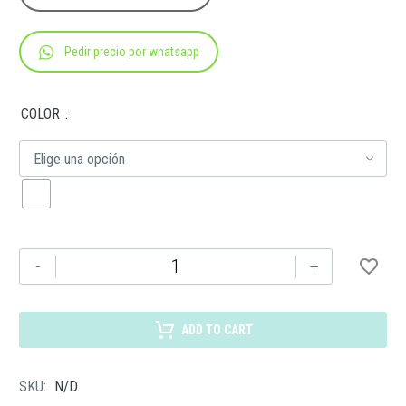
Pedir precio por whatsapp
COLOR
Elige una opción
CP
-
+
029
KIT
SPA
ADD TO CART
SPA
cantidad
SKU:
N/D