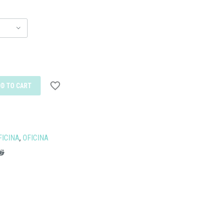
DD TO CART
FICINA
,
OFICINA