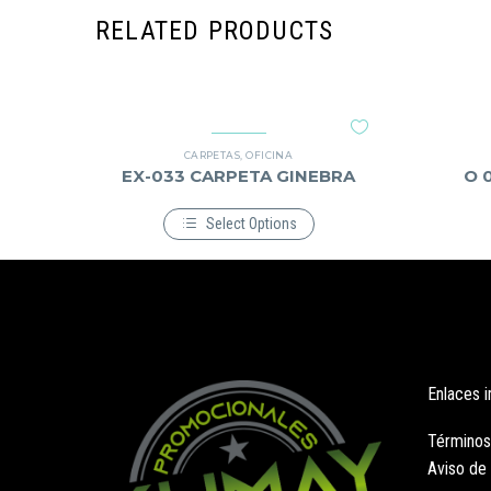
RELATED PRODUCTS
CARPETAS
,
OFICINA
EX-033 CARPETA GINEBRA
O 
Select Options
Este
producto
tiene
múltiples
variantes.
Las
opciones
se
pueden
Enlaces 
elegir
en
la
Términos
página
Aviso de
de