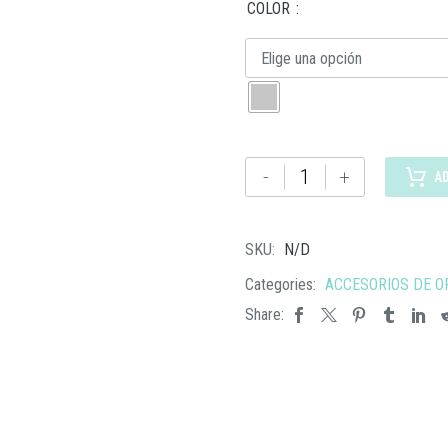
COLOR
Elige una opción
CA
-
+
A
005
CALCULADORA
SARPI
SKU:
N/D
cantidad
Categories:
ACCESORIOS DE O
Share: