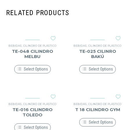
RELATED PRODUCTS
BEBIDAS
,
CILINDRO DE PLÁSTICO
BEBIDAS
,
CILINDRO DE PLÁSTICO
TE-048 CILINDRO
TE-025 CILINRO
MELBU
BAKÚ
Select Options
Select Options
Este
Este
producto
producto
tiene
tiene
múltiples
múltiples
variantes.
variantes.
Las
Las
opciones
opciones
BEBIDAS
,
CILINDRO DE PLÁSTICO
BEBIDAS
,
CILINDRO DE PLÁSTICO
se
se
TE-016 CILINDRO
T 18 CILINDRO GYM
pueden
pueden
TOLEDO
elegir
elegir
en
en
Select Options
la
la
Select Options
Este