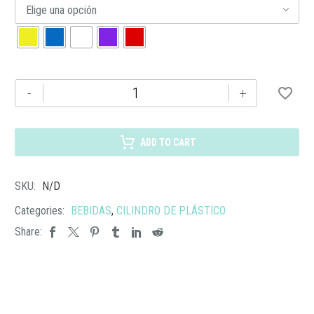
Elige una opción
ANF
-
+
091
CILINDRO
JOGGER
ADD TO CART
cantidad
SKU:
N/D
Categories:
BEBIDAS
,
CILINDRO DE PLÁSTICO
Share: