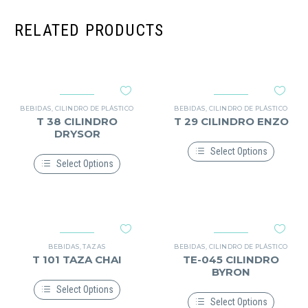
RELATED PRODUCTS
BEBIDAS
,
CILINDRO DE PLÁSTICO
BEBIDAS
,
CILINDRO DE PLÁSTICO
T 38 CILINDRO
T 29 CILINDRO ENZO
DRYSOR
Select Options
Select Options
Este
producto
Este
tiene
producto
múltiples
tiene
variantes.
múltiples
Las
variantes.
opciones
Las
se
opciones
BEBIDAS
,
TAZAS
BEBIDAS
,
CILINDRO DE PLÁSTICO
pueden
se
T 101 TAZA CHAI
TE-045 CILINDRO
elegir
pueden
BYRON
en
elegir
la
en
Select Options
página
la
Select Options
Este