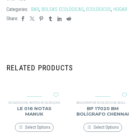
Categories:
BAR
,
BOLSAS ECOLÓGICAS
,
ECOLÓGICOS
,
HOGAR
Share:
RELATED PRODUCTS
ECOLÓGICOS
,
NOTAS ECOLÓGICAS
BOLÍGRAFOS ECOLÓGICOS
,
BOLÍGRAFOS ECOLÓGICOS
LE 016 NOTAS
BP 17020 BM
MANUK
BOLÍGRAFO CHENNAI
Select Options
Select Options
Este
Este