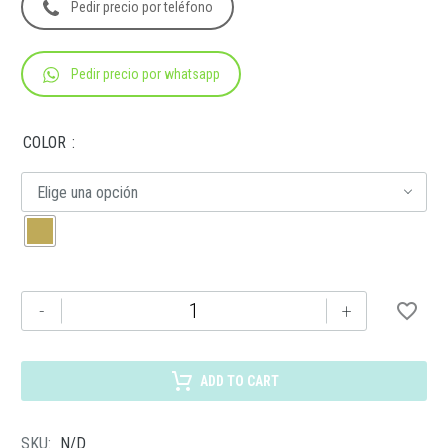
Pedir precio por teléfono
Pedir precio por whatsapp
COLOR
Elige una opción
8640
-
+
ESTUCHE
PARA
VINOS
ADD TO CART
PALERMO
cantidad
SKU:
N/D