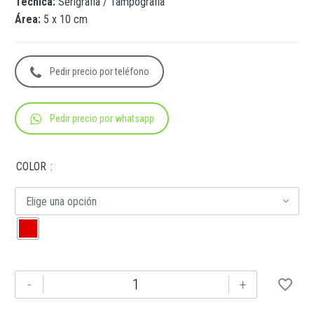
Técnica:
Serigrafía / Tampografía
Área:
5 x 10 cm
Pedir precio por teléfono
Pedir precio por whatsapp
COLOR
Elige una opción
ANF
-
+
027