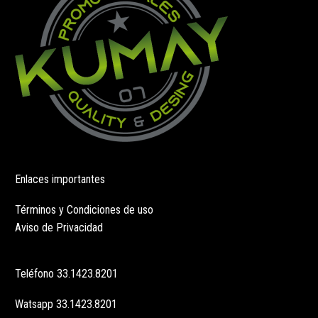
la
la
página
página
de
de
producto
producto
Enlaces importantes
Términos y Condiciones de uso
Aviso de Privacidad
Teléfono
33.1423.8201
Watsapp
33.1423.8201